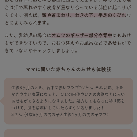
合は汗で蒸れやすく皮膚が重なり合っている部位に起こりが
ちです。例えば、
頭や首まわり、わきの下、手足のくびれ
な
どによくみられます。
また、乳幼児の場合は
オムツのギャザー部分や背中
にもあせ
もができやすいので、おむつ替えやお風呂などであせもがで
きていないかチェックしましょう。
ママに聞いた赤ちゃんのあせも体験談
生後8ヶ月のとき、背中に赤いブツブツが…。それ以降、汗を
かきやすい春夏になると、ひじの内側やひざの裏側などに赤い
あせもができるようになりました。処方してもらった塗り薬を
つけて、肌を清潔にしていたらすぐに治りました！
Sさん（4歳6ヶ月の男の子と生後1ヶ月の男の子ママ）