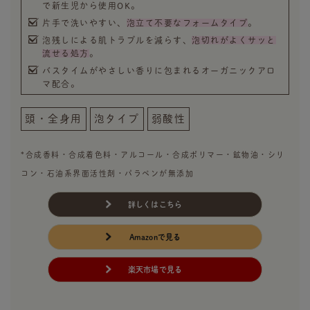
で新生児から使用OK。
片手で洗いやすい、
泡立て不要なフォームタイプ
。
泡残しによる肌トラブルを減らす、
泡切れがよくサッと
流せる処方
。
バスタイムがやさしい香りに包まれるオーガニックアロ
マ配合。
頭・全身用
泡タイプ
弱酸性
*合成香料・合成着色料・アルコール・合成ポリマー・鉱物油・シリ
コン・石油系界面活性剤・パラペンが無添加
詳しくはこちら
Amazonで見る
楽天市場で見る