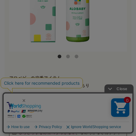
アロベビーの定番アイテム
これ1本で顔・全身の保湿ケアはばっちり
Point
!
100%天然由来、無添加*、コスモス認証取得の国産オー
ガニック
で赤ちゃんの肌にやさしい。
天然のホホバオイルやシアバターなど
高保湿成分を配
合
。
しっとりするのにベタつかない
、なめらかなミルクタイ