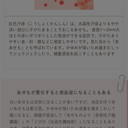
紅色汗疹（こうしょくかんしん）は、水晶性汗疹よりもやや
深い部分に汗がたまることでおこるあせも。 直径1～2mm大
ほどの赤いポツポツとした発疹ができる症状で、汗がたまり
やすい首・肘・膝などに発症しやすいです。見た目から「赤
あせも」とも呼ばれています。かゆみが強いため掻きむしっ
てジュクジュクしたり、細菌感染を起こすこともあります
あせもが悪化すると感染症になることもある
白いあせもは自然に治ることが多いですが、炎症を伴う赤
いあせもは要注意。かゆみが強いため皮膚を搔きこわして
傷になると、細菌が感染して「あせものより（多発性汗腺
膿瘍）」や「とびひ（伝染性膿痂疹）」になることもあり