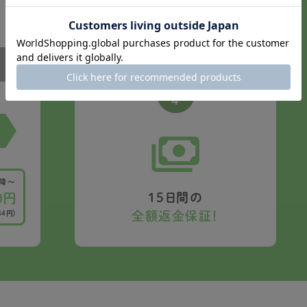
全国どこでも
毎回送料無料！
※通常送料 600円（税抜）
特徴
4
以降〜
15日間の
0円
全額返金保証！
44円）