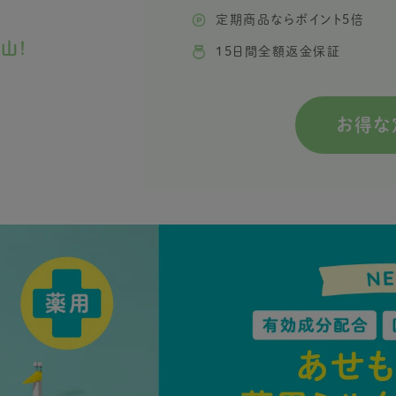
定期商品ならポイント5倍
山！
15日間全額返金保証
お得な