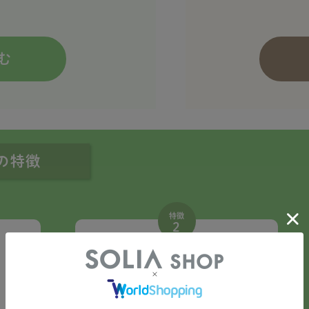
む
便の特徴
特徴
2