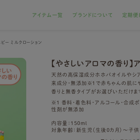
アイテム一覧
ブランドについて
定期便
ビー ミルクローション
【やさしいアロマの香り】ア
天然の高保湿成分ホホバオイルやシア
来成分・無添加
※1
で赤ちゃんの肌に
香りと無香タイプがお選びいただけま
※1 香料・着色料・アルコール・合成
性剤が無添加
内容量：150ml
対象年齢：新生児（生後0カ月）～子供