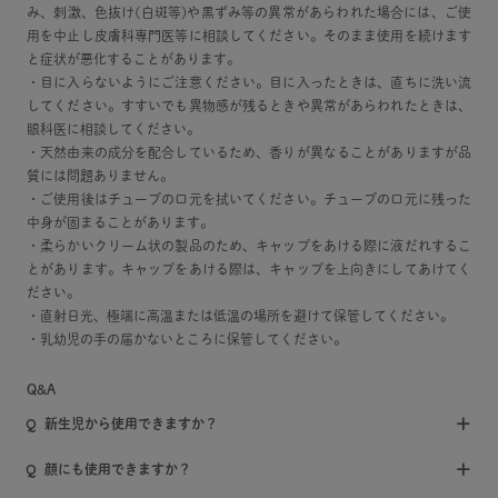
み、刺激、色抜け(白斑等)や黒ずみ等の異常があらわれた場合には、ご使
用を中止し皮膚科専門医等に相談してください。そのまま使用を続けます
と症状が悪化することがあります。
・目に入らないようにご注意ください。目に入ったときは、直ちに洗い流
してください。すすいでも異物感が残るときや異常があらわれたときは、
眼科医に相談してください。
・天然由来の成分を配合しているため、香りが異なることがありますが品
質には問題ありません。
・ご使用後はチューブの口元を拭いてください。チューブの口元に残った
中身が固まることがあります。
・柔らかいクリーム状の製品のため、キャップをあける際に液だれするこ
とがあります。キャップをあける際は、キャップを上向きにしてあけてく
ださい。
・直射日光、極端に高温または低温の場所を避けて保管してください。
・乳幼児の手の届かないところに保管してください。
Q&A
新生児から使用できますか？
顔にも使用できますか？