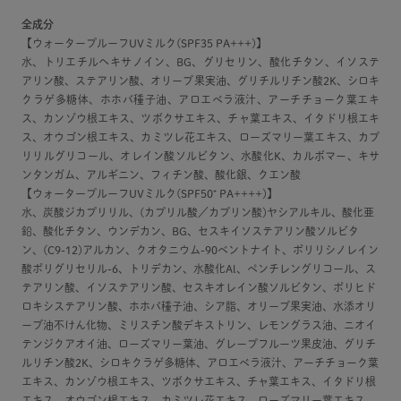
全成分
【ウォータープルーフUVミルク(SPF35 PA+++)】
水、トリエチルヘキサノイン、BG、グリセリン、酸化チタン、イソステ
アリン酸、ステアリン酸、オリーブ果実油、グリチルリチン酸2K、シロキ
クラゲ多糖体、ホホバ種子油、アロエベラ液汁、アーチチョーク葉エキ
ス、カンゾウ根エキス、ツボクサエキス、チャ葉エキス、イタドリ根エキ
ス、オウゴン根エキス、カミツレ花エキス、ローズマリー葉エキス、カプ
リリルグリコール、オレイン酸ソルビタン、水酸化K、カルボマー、キサ
ンタンガム、アルギニン、フィチン酸、酸化銀、クエン酸
【ウォータープルーフUVミルク(SPF50⁺ PA++++)】
水、炭酸ジカプリリル、(カプリル酸／カプリン酸)ヤシアルキル、酸化亜
鉛、酸化チタン、ウンデカン、BG、セスキイソステアリン酸ソルビタ
ン、(C9-12)アルカン、クオタニウム-90ベントナイト、ポリリシノレイン
酸ポリグリセリル-6、トリデカン、水酸化Al、ペンチレングリコール、ス
テアリン酸、イソステアリン酸、セスキオレイン酸ソルビタン、ポリヒド
ロキシステアリン酸、ホホバ種子油、シア脂、オリーブ果実油、水添オリ
ーブ油不けん化物、ミリスチン酸デキストリン、レモングラス油、ニオイ
テンジクアオイ油、ローズマリー葉油、グレープフルーツ果皮油、グリチ
ルリチン酸2K、シロキクラゲ多糖体、アロエベラ液汁、アーチチョーク葉
エキス、カンゾウ根エキス、ツボクサエキス、チャ葉エキス、イタドリ根
エキス、オウゴン根エキス、カミツレ花エキス、ローズマリー葉エキス、