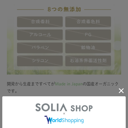
開発から生産まですべてが
Made in Japan
の国産オーガニック
です。
POINT 4
みずみずしく肌になじむ