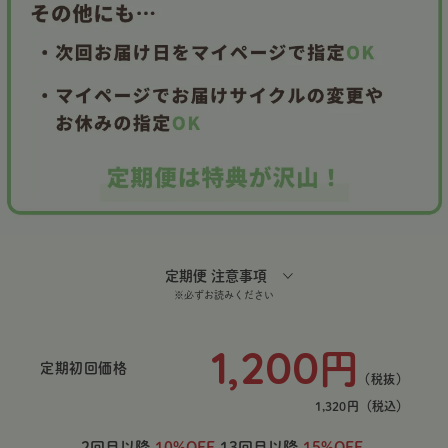
定期便 注意事項
※必ずお読みください
1,200
円
定期初回価格
（税抜）
1,320
円
（税込）
2回目以降
10%OFF
13回目以降
15%OFF