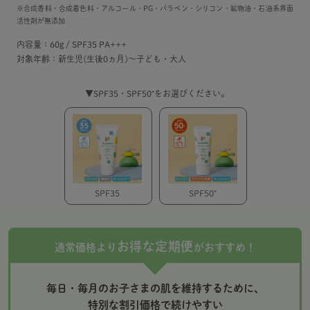
※合成香料・合成着色料・アルコール・PG・パラベン・シリコン・鉱物油・石油系界面
活性剤が無添加
内容量：60g / SPF35 PA+++
対象年齢：新生児(生後0ヵ月)～子ども・大人
▼SPF35・SPF50⁺をお選びください。
SPF35
SPF50⁺
お得な定期便
通常価格より
がおすすめ！
毎日・毎月のお子さまの肌を維持するために、
特別な割引価格で続けやすい