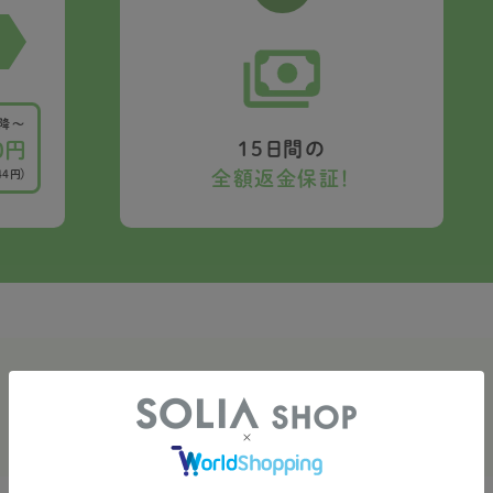
以降〜
15日間の
0円
全額返金保証！
44円）
定期便 注意事項
※必ずお読みください