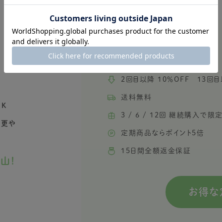
980
円
定期初回価格
2回目以降 10％OFF 13回目
送料無料
K
3 / 6 / 12回 継続購入で
変更や
定期商品ならポイント5倍
15日間全額返金保証
山！
お得な