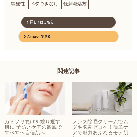
弱酸性
ベタつきなし
低刺激処方
詳しくはこちら
Amazonで見る
関連記事
カミソリ負けを繰り返す
メンズ除毛クリームでム
肌に 予防とケアの徹底で
ダ毛悩みゼロへ！簡単ケ
すべすべ自信肌へ
アで魅力あふれるモテ肌