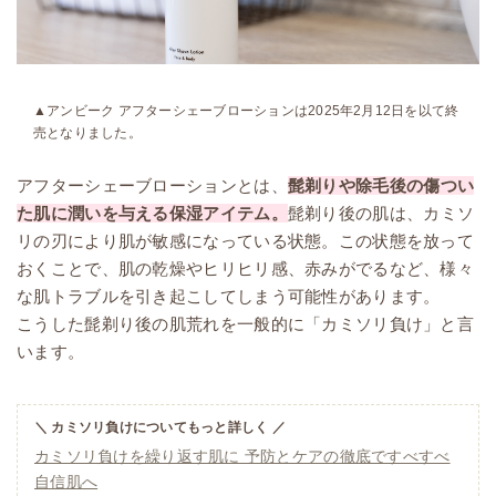
▲アンビーク アフターシェーブローションは2025年2月12日を以て終
売となりました。
アフターシェーブローションとは、
髭剃りや除毛後の傷つい
た肌に潤いを与える保湿アイテム。
髭剃り後の肌は、カミソ
リの刃により肌が敏感になっている状態。この状態を放って
おくことで、肌の乾燥やヒリヒリ感、赤みがでるなど、様々
な肌トラブルを引き起こしてしまう可能性があります。
こうした髭剃り後の肌荒れを一般的に「カミソリ負け」と言
います。
＼ カミソリ負けについてもっと詳しく ／
カミソリ負けを繰り返す肌に 予防とケアの徹底ですべすべ
自信肌へ