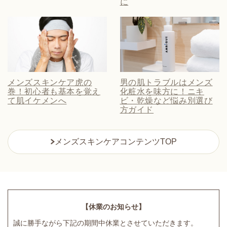
に
メンズスキンケア虎の
男の肌トラブルはメンズ
巻！初心者も基本を覚え
化粧水を味方に！ニキ
て肌イケメンへ
ビ・乾燥など悩み別選び
方ガイド
メンズスキンケアコンテンツTOP
【休業のお知らせ】
誠に勝手ながら下記の期間中休業とさせていただきます。