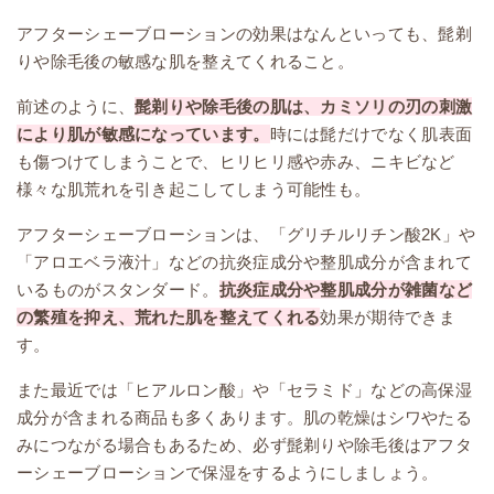
アフターシェーブローションの効果はなんといっても、髭剃
りや除毛後の敏感な肌を整えてくれること。
前述のように、
髭剃りや除毛後の肌は、カミソリの刃の刺激
により肌が敏感になっています。
時には髭だけでなく肌表面
も傷つけてしまうことで、ヒリヒリ感や赤み、ニキビなど
様々な肌荒れを引き起こしてしまう可能性も。
アフターシェーブローションは、「グリチルリチン酸2K」や
「アロエベラ液汁」などの抗炎症成分や整肌成分が含まれて
いるものがスタンダード。
抗炎症成分や整肌成分が雑菌など
の繁殖を抑え、荒れた肌を整えてくれる
効果が期待できま
す。
また最近では「ヒアルロン酸」や「セラミド」などの高保湿
成分が含まれる商品も多くあります。肌の乾燥はシワやたる
みにつながる場合もあるため、必ず髭剃りや除毛後はアフタ
ーシェーブローションで保湿をするようにしましょう。