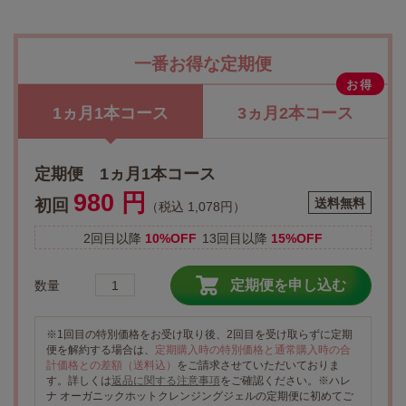
一番お得な定期便
お得
1ヵ月1本コース
3ヵ月2本コース
定期便 1ヵ月1本コース
980 円
初回
送料無料
（税込 1,078円）
2回目以降
10%OFF
13回目以降
15%OFF
定期便を申し込む
数量
※1回目の特別価格をお受け取り後、2回目を受け取らずに定期
便を解約する場合は、
定期購入時の特別価格と通常購入時の合
計価格との差額（送料込）
をご請求させていただいておりま
す。詳しくは
返品に関する注意事項
をご確認ください。※ハレ
ナ オーガニックホットクレンジングジェルの定期便に初めてご