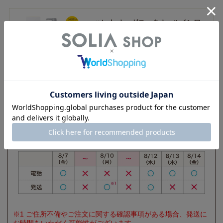
初回解約の場合のお支払い総額（税抜・クレジットカード利用／ポイン
ト・クーポン不使用の場合）
ハレナ オーガニックオールインワ
通常定価 3,300円 × 2個 - 初回価格 980円 - 2個目価格2,805円 ＝ 差額分
2,815円 [ + 振込手数料 ]（総額：初回価格 980円 + 2個目価格 2,805円 + 定
ンジェル（保湿美容液）
期差額 2,815円 + 振込手数料）
3,300 円
（税込 3,630円）
●全額返金保証について
万が一ご満足いただけなかった場合は、商品のお受け取りから15日以内に
対象商品の容器返品で商品代金をお返しします。
詳しくは
返品に関する注意事項
をご確認ください。
【休業のお知らせ】
誠に勝手ながら下記の期間中休業とさせていただきます。
※1 ご住所不備やご注文に関する確認事項がある場合、発送に
お時間をいただく可能性がございます。