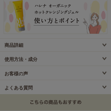
●定期便について
解約のご連絡がない限り、2回目以降は前回発送日からお客様が設定したサ
イクル（5~90日）にて自動でお届けいたします。解約方法・支払い時期等
商品詳細
については
こちら
をご確認ください。
●定期便の差額請求について
〈途中解約の場合のお支払い総額（クレジットカード利用／ポイント・ク
使用方法・成分
ーポン不使用の場合）〉
1回目解約の場合(税抜) / 初回価格 980円 + 差額分2,920円 = 合計 3,900円 [ +
差額分振込手数料 ]（差額分：通常定価3,300円 + 送料600円 - 初回価格980
円 ＝ 2,920円）
お客様の声
2回目解約の場合(税抜) / 初回価格 980円 + 2回目定期価格 2,970円 = 合計
3,950円
●全額返金保証について
よくある質問
万が一ご満足いただけなかった場合は、商品のお受け取りから15日以内に
対象商品の容器返品で商品代金をお返しします。
詳しくは
返品に関する注意事項
をご確認ください。
●定期便の差額請求について