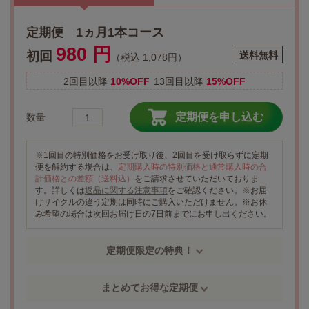
定期便 1ヵ月1本コース
980 円
初回
送料無料
（税込 1,078円）
2回目以降
10%OFF
13回目以降
15%OFF
定期便を申し込む
数量
※1回目の特別価格をお受け取り後、2回目を受け取らずに定期
便を解約する場合は、
定期購入時の特別価格と通常購入時の合
計価格との差額（送料込）
をご請求させていただいておりま
す。詳しくは
返品に関する注意事項
をご確認ください。※お届
けサイクルの違う定期は同時にご購入いただけません。※お休
み希望の場合は次回お届け日の7日前までにお申し出ください。
定期便限定の特典！
まとめてお得な定期便