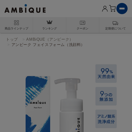
商品ラインナップ
ランキング
クーポン
定期便について
トップ
ALL in ONE
AMBiQUE（アンビーク）
ボディメイク
アンビーク フェイスフォーム（洗顔料）
MULTIVITAMIN
EAA
PROTEIN
GURUTAMINE / CREATINE
SHAKER
スキンケア
除毛ケア
ヘアケア