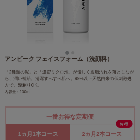
アンビーク フェイスフォーム（洗顔料）
「2種類の泥」と「濃密ミクロ泡」が優しく皮脂汚れを落としなが
ら、潤い補給。清潔すべすべ肌へ。99%以上天然由来の低刺激処
方で、髭剃りOK。
内容量：130mL
一番お得な定期便
お得
1ヵ月1本コース
2ヵ月2本コース